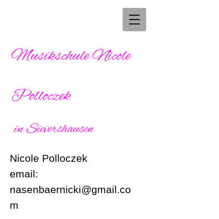
Musikschule Nicole
Polloczek
in Sievershausen
Nicole Polloczek
email:
nasenbaernicki@gmail.co
m