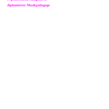
diplomierter Musikpädagoge
Lehrer für:
E-Gitarre
Klavier
Max